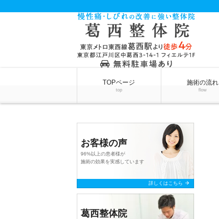
TOPページ
施術の流れ
top
flow
お客様の声
96%以上の患者様が
施術の効果を実感しています
arrow_forward
詳しくはこちら
葛西整体院