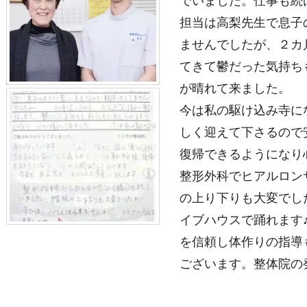
でいました。仕事も続
担当は高梨先生で息子
ませんでしたが、２カ
てきて鬱だった気持ち
が晴れて来ました。
今は私の駆け込み寺に
しく迎えて下さるので
復帰できるようになり
整形外科でヒアルロン
の上り下りも大変でし
イブハウスで踊れます
を信頼し体作りの指導
ございます。整体院の