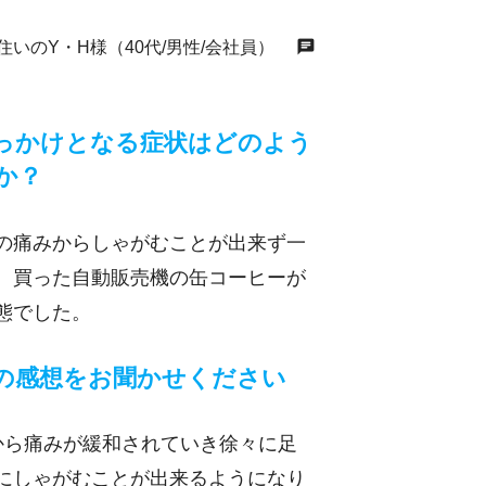
chat
住いのY・H様（40代/男性/会社員）
っかけとなる症状はどのよう
か？
の痛みからしゃがむことが出来ず一
、買った自動販売機の缶コーヒーが
態でした。
の感想をお聞かせください
から痛みが緩和されていき徐々に足
にしゃがむことが出来るようになり