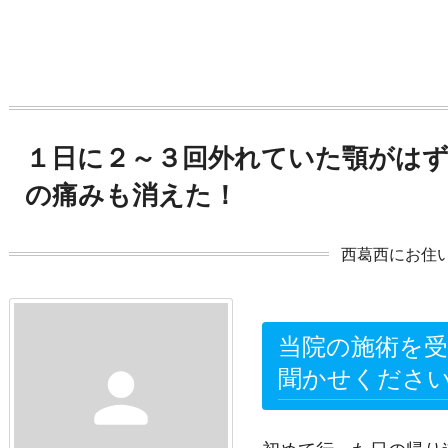
１日に２～３回外れていた顎がは
の痛みも消えた！
西葛西にお住
当院の施術を
person
聞かせくださ