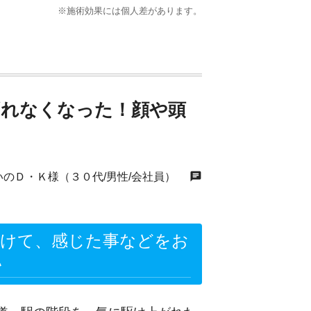
※施術効果には個人差があります。
ずれなくなった！顔や頭
chat
いのＤ・Ｋ様（３０代/男性/会社員）
受けて、感じた事などをお
い