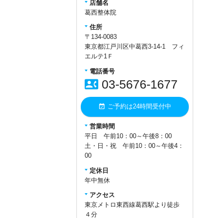
はなぜ起こる？】 を更新いたしま
店舗名
した！！↓↓
葛西整体院
住所
https://www.kasai-
〒134-0083
seitai.jp/2023/10/5896/
東京都江戸川区中葛西3-14-1 フィ
★★500円クーポンゲッ
エルテ1Ｆ
ト！！★★
電話番号
contact_phone
03-5676-1677
Google(マップ)での口コミ投函でク
ーポンを差し上げています。
event_available
ご予約は24時間受付中
1.下記リンクをタップ
2.星の数で評価をしてコメントを入
営業時間
力
平日 午前10：00～午後8：00
3.投稿ボタンタップで終了です
土・日・祝 午前10：00～午後4：
https://g.page/r/CWkXbiP7wq_fEB
00
0/review
定休日
※来院時に投稿画面をお見せいた
年中無休
だければその場で500円off致しま
アクセス
す。
東京メトロ東西線葛西駅より徒歩
※回数券ご利用途中の場合は500円
４分
クーポンをお渡しいたしますので