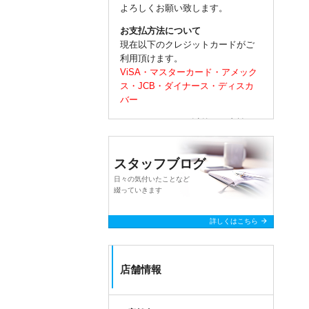
よろしくお願い致します。
お支払方法について
現在以下のクレジットカードがご
利用頂けます。
ViSA・マスターカード・アメック
ス・JCB・ダイナース・ディスカ
バー
クレジットカード以外のお支払い
は以下がご利用頂けます。
ｐａｙｐａｙ・ＩＤ・ＱＵＩＣ
スタッフブログ
pay・各種交通系IC
並びに
各種ＱＲコード決済
がご利
日々の気付いたことなど
用頂けます。
綴っていきます
以上よろしくお願いいたします。
arrow_forward
詳しくはこちら
店舗情報
query_builder
2023年12月04日
●ブログ 【気圧の変動による頭痛