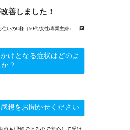
が改善しました！
chat
お住いのO様（50代/女性/専業主婦）
っかけとなる症状はどのよ
たか？
の感想をお聞かせください
内容も理解できるので安心して受け