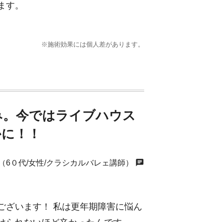
ます。
※施術効果には個人差があります。
み。今ではライブハウス
かに！！
chat
6０代/女性/クラシカルバレェ講師）
ございます！ 私は更年期障害に悩ん