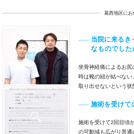
葛西地区にお
当院に来るき
なものでした
坐骨神経痛によるお尻
時は靴の紐が結べない
取り出せないという状
施術を受けて
施術を受けて2回目頃
の可動域も広がり普通