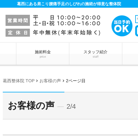
葛西にある肩こり腰痛手足のしびれの施術が得意な整体院
施術料金
スタッフ紹介
price
staff
chevron_right
chevron_right
葛西整体院 TOP
お客様の声
2ページ目
お客様の声
2/4