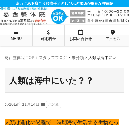
葛西にある肩こり腰痛手足のしびれの施術が得意な整体院
menu
attach_money
event_available
location_on
MENU
施術料金
お問い合わせ
アクセス
chevron_right
chevron_right
chevron_right
葛西整体院 TOP
スタッフブログ
未分類
人類は海中にいた？？
人類は海中にいた？？
query_builder
2019年11月14日
folder
未分類
人類は進化の過程で一時期海で生活する生物だっ