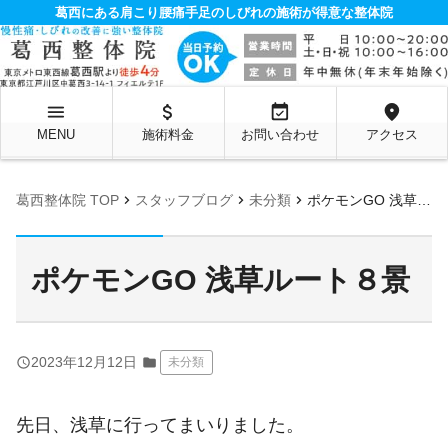
葛西にある肩こり腰痛手足のしびれの施術が得意な整体院
menu
attach_money
event_available
location_on
MENU
施術料金
お問い合わせ
アクセス
chevron_right
chevron_right
chevron_right
葛西整体院 TOP
スタッフブログ
未分類
ポケモンGO 浅草ルート８景
ポケモンGO 浅草ルート８景
query_builder
2023年12月12日
folder
未分類
先日、浅草に行ってまいりました。