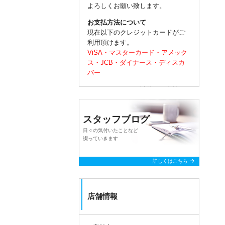
よろしくお願い致します。
お支払方法について
現在以下のクレジットカードがご
利用頂けます。
ViSA・マスターカード・アメック
ス・JCB・ダイナース・ディスカ
バー
クレジットカード以外のお支払い
は以下がご利用頂けます。
ｐａｙｐａｙ・ＩＤ・ＱＵＩＣ
スタッフブログ
pay・各種交通系IC
並びに
各種ＱＲコード決済
がご利
日々の気付いたことなど
用頂けます。
綴っていきます
以上よろしくお願いいたします。
arrow_forward
詳しくはこちら
店舗情報
query_builder
2023年12月04日
●ブログ 【気圧の変動による頭痛