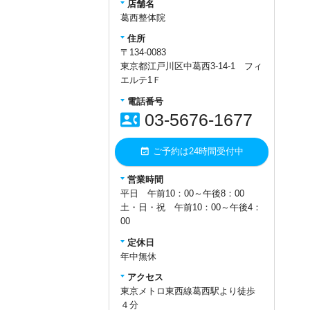
はなぜ起こる？】 を更新いたしま
店舗名
した！！↓↓
葛西整体院
住所
https://www.kasai-
〒134-0083
seitai.jp/2023/10/5896/
東京都江戸川区中葛西3-14-1 フィ
★★500円クーポンゲッ
エルテ1Ｆ
ト！！★★
電話番号
contact_phone
03-5676-1677
Google(マップ)での口コミ投函でク
ーポンを差し上げています。
event_available
ご予約は24時間受付中
1.下記リンクをタップ
2.星の数で評価をしてコメントを入
営業時間
力
平日 午前10：00～午後8：00
3.投稿ボタンタップで終了です
土・日・祝 午前10：00～午後4：
https://g.page/r/CWkXbiP7wq_fEB
00
0/review
定休日
※来院時に投稿画面をお見せいた
年中無休
だければその場で500円off致しま
アクセス
す。
東京メトロ東西線葛西駅より徒歩
※回数券ご利用途中の場合は500円
４分
クーポンをお渡しいたしますので