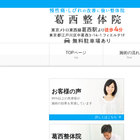
TOPページ
施術の流れ
top
flow
お客様の声
96%以上の患者様が
施術の効果を実感しています
arrow_forward
詳しくはこちら
葛西整体院