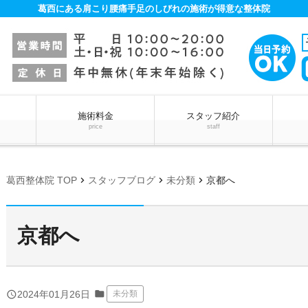
葛西にある肩こり腰痛手足のしびれの施術が得意な整体院
施術料金
スタッフ紹介
price
staff
chevron_right
chevron_right
chevron_right
葛西整体院 TOP
スタッフブログ
未分類
京都へ
京都へ
folder
query_builder
2024年01月26日
未分類