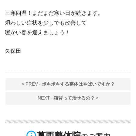
三寒四温！まだまだ寒い日が続きます。
煩わしい症状を少しでも改善して
暖かい春を迎えましょう！
久保田
< PREV -
ボキボキする整体はやばいですか？
NEXT -
猫背って治せるの？
>
info_outline
葛西整体院