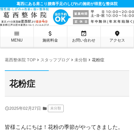
葛西にある肩こり腰痛手足のしびれの施術が得意な整体院
menu
attach_money
event_available
location_on
MENU
施術料金
お問い合わせ
アクセス
chevron_right
chevron_right
chevron_right
葛西整体院 TOP
スタッフブログ
未分類
花粉症
花粉症
query_builder
2025年02月27日
folder
未分類
皆様こんにちは！
花粉の季節がやってきました。