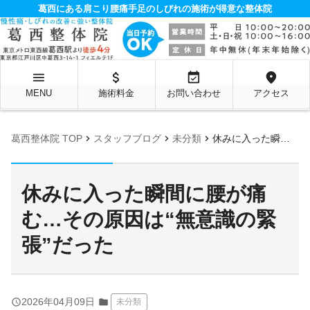
葛西にある肩こり腰痛手足のしびれの施術が得意な整体院
menu
attach_money
event_available
location_on
MENU
施術料金
お問い合わせ
アクセス
chevron_right
chevron_right
chevron_right
葛西整体院 TOP
スタッフブログ
未分類
休みに入った瞬間に腰が痛む…その原因は“無意識の緊張”だった
休みに入った瞬間に腰が痛
む…その原因は“無意識の緊
張”だった
query_builder
2026年04月09日
folder
未分類