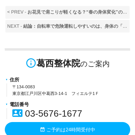
< PREV -
お花見で肩こりが軽くなる？“春の身体変化”の秘密
NEXT -
結論：自転車で危険運転しやすいのは、身体の「固まり」と「視野の狭さ」が同時に起きているから
info_outline
葛西整体院
住所
〒134-0083
東京都江戸川区中葛西3-14-1 フィエルテ1Ｆ
電話番号
contact_phone
03-5676-1677
event_available
ご予約は24時間受付中