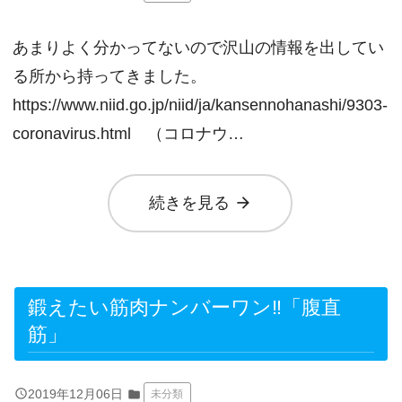
あまりよく分かってないので沢山の情報を出してい
る所から持ってきました。
https://www.niid.go.jp/niid/ja/kansennohanashi/9303-
coronavirus.html （コロナウ…
arrow_forward
続きを見る
鍛えたい筋肉ナンバーワン‼「腹直
筋」
query_builder
2019年12月06日
folder
未分類