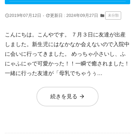
query_builder
update
2019年07月12日
-
更新日 : 2024年09月27日
folder
未分類
こんにちは。こんやです。 ７月３日に友達が出産
しました。新生児にはなかなか会えないので入院中
に会いに行ってきました。 めっちゃ小さいし、ふ
にゃふにゃで可愛かった！！一瞬で癒されました！
一緒に行った友達が「母乳でちゃうぅ…
arrow_forward
続きを見る