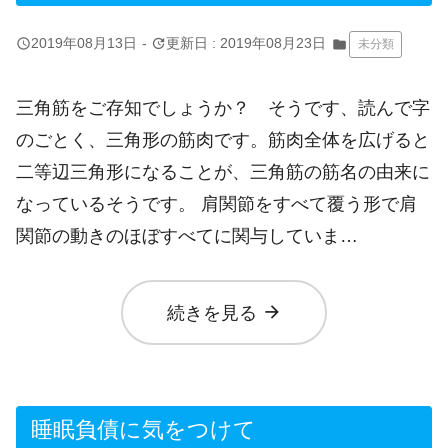
query_builder
update
2019年08月13日
-
更新日 : 2019年08月23日
folder
未分類
三角筋をご存知でしょうか？ そうです、読んで字
のごとく、三角形の筋肉です。筋肉全体を広げると
二等辺三角形になることが、三角筋の筋名の由来に
なっているそうです。 肩関節をすべて覆う形で肩
関節の動きのほぼすべてに関与していま…
arrow_forward
続きを見る
睡眠負債に気をつけて