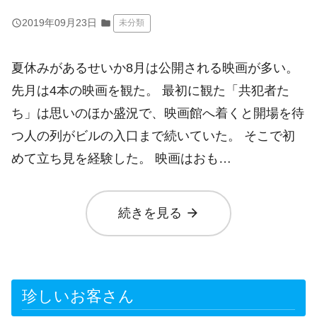
query_builder
2019年09月23日
folder
未分類
夏休みがあるせいか8月は公開される映画が多い。
先月は4本の映画を観た。 最初に観た「共犯者た
ち」は思いのほか盛況で、映画館へ着くと開場を待
つ人の列がビルの入口まで続いていた。 そこで初
めて立ち見を経験した。 映画はおも…
arrow_forward
続きを見る
珍しいお客さん