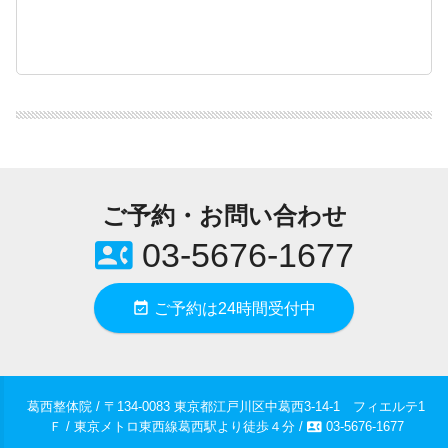
ご予約・お問い合わせ
contact_phone
03-5676-1677
event_available
ご予約は24時間受付中
葛西整体院 / 〒134-0083 東京都江戸川区中葛西3-14-1 フィエルテ1
contact_phone
Ｆ / 東京メトロ東西線葛西駅より徒歩４分 /
03-5676-1677