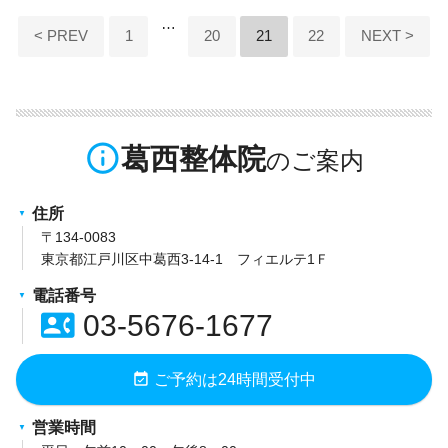
投
…
< PREV
1
20
21
22
NEXT >
稿
の
ペ
info_outline
葛西整体院
ー
ジ
住所
送
〒134-0083
東京都江戸川区中葛西3-14-1 フィエルテ1Ｆ
り
電話番号
contact_phone
03-5676-1677
event_available
ご予約は24時間受付中
営業時間