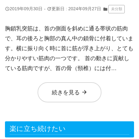
query_builder
update
2019年09月30日
-
更新日 : 2024年09月27日
folder
未分類
胸鎖乳突筋は、首の側面を斜めに通る帯状の筋肉
で、耳の後ろと胸部の真ん中の鎖骨に付着していま
す。横に振り向く時に首に筋が浮き上がり、とても
分かりやすい筋肉の一つです。 首の動きに貢献し
ている筋肉ですが、首の骨（頸椎）には付…
arrow_forward
続きを見る
楽に立ち続けたい