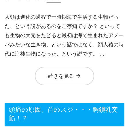
人類は進化の過程で一時期海で生活する生物だっ
た、という説があるのをご存知ですか？ といって
も生物の大元をたどると最初は海で生まれたアメー
バみたいな生き物、という話ではなく、類人猿の時
代に海棲生物になった、という説です。 …
arrow_forward
続きを見る
頭痛の原因、首のスジ・・・胸鎖乳突
筋！？