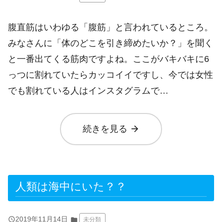
腹直筋はいわゆる「腹筋」と言われているところ。
みなさんに「体のどこを引き締めたいか？」を聞く
と一番出てくる筋肉ですよね。ここがバキバキに6
っつに割れていたらカッコイイですし、今では女性
でも割れている人はインスタグラムで…
arrow_forward
続きを見る
人類は海中にいた？？
query_builder
2019年11月14日
folder
未分類