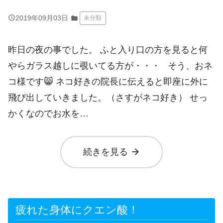
query_builder
2019年09月03日
folder
未分類
昨日の夜の事でした。 ふと入り口の方を見ると何
やらガラス越しに覗いてる方が・・・ そう、おネ
コ様です😸 ネコ好きの院長に伝えると即座に外に
飛び出していきました。（さすがネコ好き） せっ
かくなのでお水を…
arrow_forward
続きを見る
疲れた身体にクエン酸！