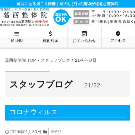
葛西にある肩こり腰痛手足のしびれの施術が得意な整体院
menu
attach_money
event_available
location_on
MENU
施術料金
お問い合わせ
アクセス
chevron_right
chevron_right
葛西整体院 TOP
スタッフブログ
21ページ目
スタッフブログ
21/22
コロナウィルス
query_builder
2020年01月30日
folder
未分類