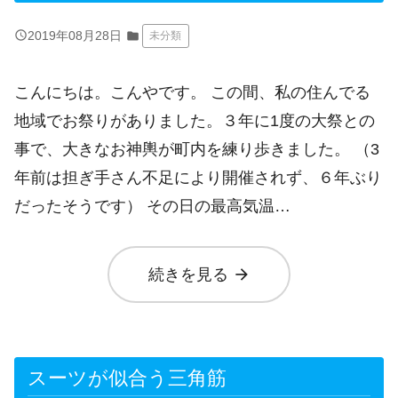
query_builder
2019年08月28日
folder
未分類
こんにちは。こんやです。 この間、私の住んでる
地域でお祭りがありました。３年に1度の大祭との
事で、大きなお神輿が町内を練り歩きました。 （3
年前は担ぎ手さん不足により開催されず、６年ぶり
だったそうです） その日の最高気温…
arrow_forward
続きを見る
スーツが似合う三角筋